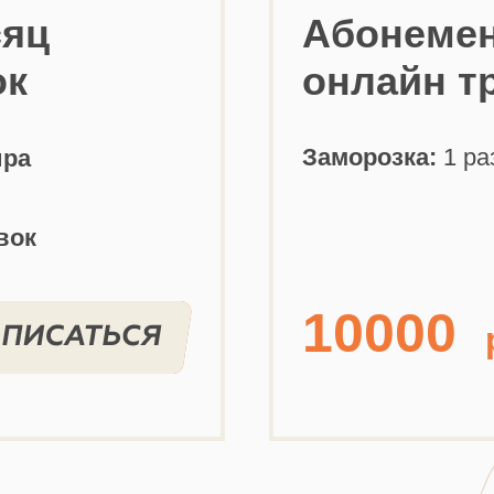
сяц
Абонемен
ок
онлайн т
Заморозка:
1 ра
ира
вок
10000