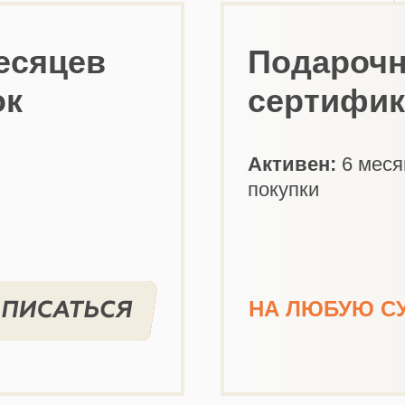
есяцев
Подароч
ок
сертифик
Активен:
6 меся
покупки
НА ЛЮБУЮ С