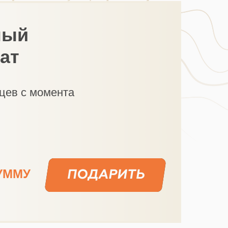
ный
ат
цев с момента
УММУ